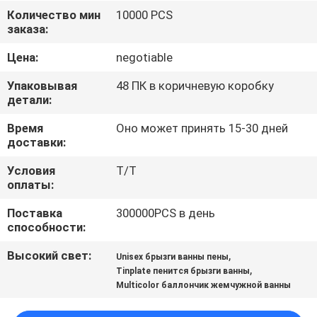
ФАБРИКА
Количество мин
10000 PCS
заказа:
КОНТРОЛЬ
Цена:
negotiable
КАЧЕСТВА
Упаковывая
48 ПК в коричневую коробку
детали:
КОНТАКТНЫЕ
Время
Оно может принять 15-30 дней
доставки:
ДАННЫЕ
Условия
T/T
оплаты:
НОВОСТИ
Поставка
300000PCS в день
способности:
ВСЕ
Высокий свет:
,
Unisex брызги ванны пены
СЛУЧАИ
,
Tinplate пенится брызги ванны
Multicolor баллончик жемчужной ванны
КАРТА