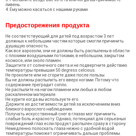
ливень.
4. Ему можно касаться с нашими руками.
Предосторежения продукта
Не соответствующий для детей под возрастом 3 лет
должных к небольшим частям которые смогли причинить
душащую опасность.
Как все аэрозоли, они не должны быть распылены в области
с плохими воздушными потоками, в небольшом, закрытом
космосе, или около пламен.
Защитите от солнечного света и не подвергните действию
температуры превышая 50 degress celcious.
Не проколите или не сгорите даже после пользы.
Вы не должны распылить его вверх ногами. Потому что
содержание преградит сопло.
Не распылите на нагом пламени или любых в любом
раскаленном материале.
Не курите когда вы используете его.
Держите из достигаемости детей за исключением вниз
близкого взрослого наблюдения.
Получать искусственный снег в глазах мог причинить
слабые боль и красноту. Однако, потенциал для серьезных
повреждений глаз если продукт распылен сразу в сторону.
Немедленно полоскать глаза нежно с удобной водой
температуры поможет ограничивать дальше проблемы.