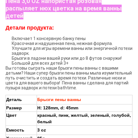
Пена 3,0 OZ напористая розовая
распыляет нюх цветка на время ванны
детей
Детали продукта:
Включает 1 консервную банку пены
Красочная и надушенная пена, нежная формула.
Улучшите для игры времени ванны или энергичной потехи
задворк.
Брызги в ладони вашей руки или до 8 футов снаружи!
Большой для всех детей 3+
Вы готовы сыграть наши брызги пены ванны с вашими
детьми? Наши супер брызги пены ванны мыла изумительный
путь очистить и создать время потехи. Различные нюхи и
цвета для вашего выбора! Пена ванны сделана для партий
пузыря задворк и потехи bathtime.
Деталь
Брызги пены ванны
Размер
H: 128mm, d: 45mm
Цвет
красный, пинк, желтый, зеленый, голубой,
белый
Емкость
3 oz