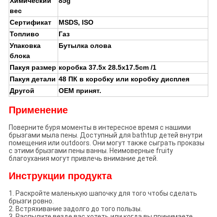
Химический
85g
вес
Сертификат
MSDS, ISO
Топливо
Газ
Упаковка
Бутылка олова
блока
Пакуя размер
коробка 37.5x 28.5x17.5cm /1
Пакуя детали
48 ПК в коробку или коробку дисплея
Другой
OEM принят.
Применение
Поверните буря моменты в интересное время с нашими
брызгами мыла пены. Доступный для bathtup детей внутри
помещения или outdoors. Они могут также сыграть проказы
с этими брызгами пены ванны. Неимоверные fruity
благоухания могут привлечь внимание детей.
Инструкции продукта
1. Раскройте маленькую шапочку для того чтобы сделать
брызги ровно.
2. Встряхивание задолго до того пользы.
3. Распылите везде вас хотеть или когда вы принимаете