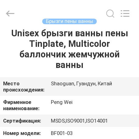
Peng
Wei
Fine
Chemical
Co.,Limited.
Брызги пены ванны
All
Rights
Unisex брызги ванны пены
ГЛАВНАЯ
Reserved.
Tinplate, Multicolor
СТРАНИЦА
баллончик жемчужной
ПРОДУКЦИЯ
ванны
РОЛИКИ
Место
Shaoguan, Гуандун, Китай
происхождения:
О
Фирменное
Peng Wei
наименование:
КОМПАНИИ
Сертификация:
MSDS,ISO9001,ISO14001
НАША
Номер модели:
BF001-03