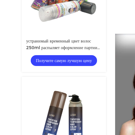
устранимый временный цвет волос
250ml распыляет оформление партии
брызг дизайна волос Unisex
Получите самую лучшую цену