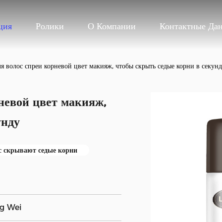
ция
Ролики
О Компании
Контактные Да
 волос спреи корневой цвет макияж, чтобы скрыть седые корни в секун
невой цвет макияж,
унду
с скрывают седые корни
g Wei