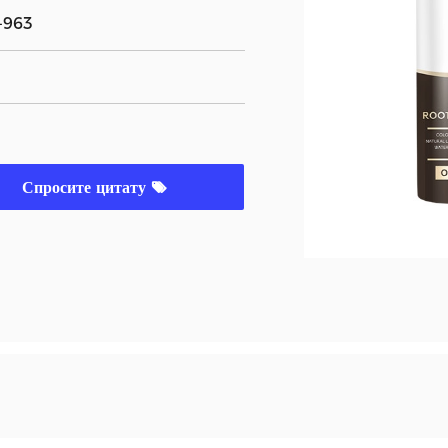
-963
Спросите цитату