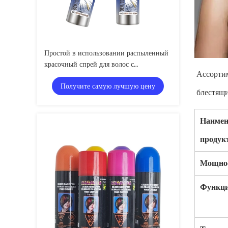
Простой в использовании распыленный
красочный спрей для волос с
Ассортим
индивидуальным ароматом SEDEX
Получите самую лучшую цену
блестящи
Наимен
продук
Мощно
Функц