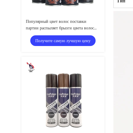
Тип
Популярный цвет волос поставки
партии распыляет брызги цвета волос
лака для волос черного цвета изменяя
Получите самую лучшую цену
временные