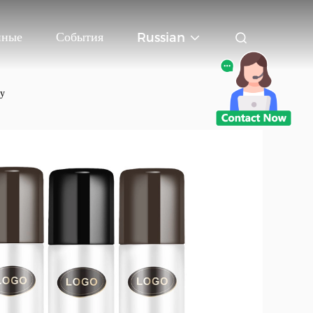
нные
События
Russian
ду