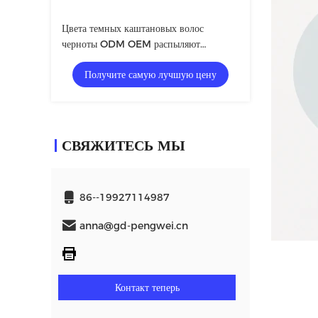
Цвета темных каштановых волос
черноты ODM OEM распыляют
временные брызги 40*140mm цвета
Получите самую лучшую цену
корня волос
СВЯЖИТЕСЬ МЫ
86--19927114987
anna@gd-pengwei.cn
Контакт теперь