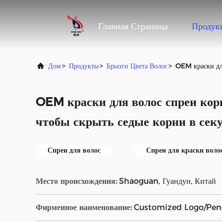
Главная Страница
Продук
Дом
>
Продукты
>
Брызги Цвета Волос
>
OEM краски для
OEM краски для волос спреи кор
чтобы скрыть седые корни в сек
Спреи для волос
Спреи для краски воло
Место происхождения:
Shaoguan, Гуандун, Китай
Фирменное наименование:
Customized Logo/Pen