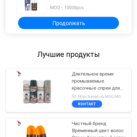
MOQ：
10000pcs
Продолжать
Лучшие продукты
Длительное время
промываемые
красочные спреи для
волос с
$0.38/pc based on MOQ MOQ:10000pcs
индивидуальными
КОНТАКТ
ароматическими
алкогольными
ингредиентами
Частный бренд
Временный цвет волос