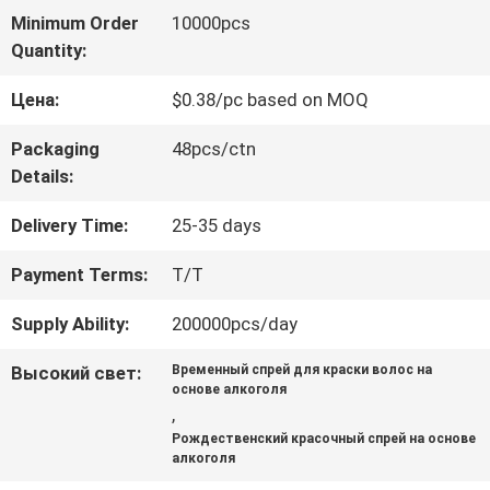
Minimum Order
10000pcs
НАША
Quantity:
ФАБРИКА
Цена:
$0.38/pc based on MOQ
Packaging
48pcs/ctn
КОНТРОЛЬ
Details:
КАЧЕСТВА
Delivery Time:
25-35 days
Payment Terms:
T/T
КОНТАКТНЫЕ
Supply Ability:
200000pcs/day
ДАННЫЕ
Высокий свет:
Временный спрей для краски волос на
основе алкоголя
,
НОВОСТИ
Рождественский красочный спрей на основе
алкоголя