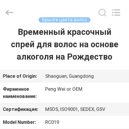
Guangdong
Peng
Wei
Fine
Брызги цвета волос
Chemical
Co.,Limited.
Временный красочный
ГЛАВНАЯ
All
Rights
Reserved.
спрей для волос на основе
СТРАНИЦА
алкоголя на Рождество
ПРОДУКЦИЯ
Place of Origin:
Shaoguan, Guangdong
РОЛИКИ
Фирменное
Peng Wei or OEM
наименование:
О
Сертификация:
MSDS, ISO9001, SEDEX, GSV
КОМПАНИИ
Model Number:
RC019