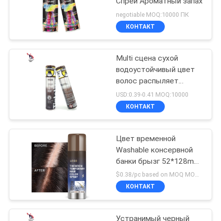
Спреи Ароматный запах
negotiable MOQ:10000 ПК
КОНТАКТ
Multi сцена сухой
водоустойчивый цвет
волос распыляет
Unisex вспотела
USD:0.39-0.41 MOQ:10000
устойчивое
КОНТАКТ
Цвет временной
Washable консервной
банки брызг 52*128mm
цвета волос голубой
$0.38/pc based on MOQ MOQ:10000pcs
КОНТАКТ
Устранимый черный